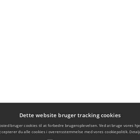
Dette website bruger tracking cookies
sted bruger cookies til at forbedre brugeroplevelsen. Ved at bruge vores 
ccepterer du alle cookies i overensstemmelse med vores cookiepolitik.
Detalj