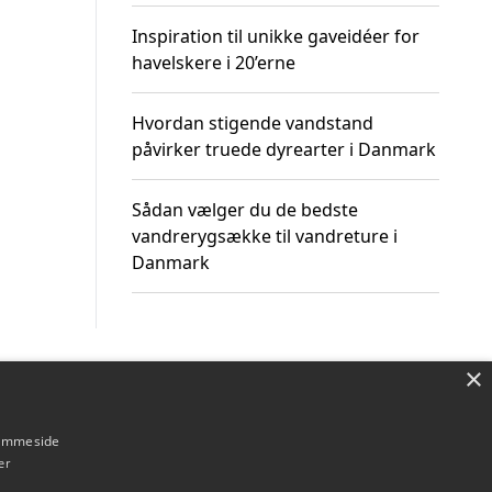
Inspiration til unikke gaveidéer for
havelskere i 20’erne
Hvordan stigende vandstand
påvirker truede dyrearter i Danmark
Sådan vælger du de bedste
vandrerygsække til vandreture i
Danmark
×
Om / kontakt
Blog
Betingelser
hjemmeside
er