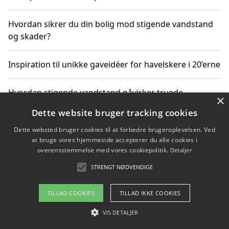
Hvordan sikrer du din bolig mod stigende vandstand
og skader?
Inspiration til unikke gaveidéer for havelskere i 20’erne
Hvordan stigende vandstand påvirker truede
×
dyrearter i Danmark
Dette website bruger tracking cookies
Dette websted bruger cookies til at forbedre brugeroplevelsen. Ved
Sådan vælger du de bedste vandrerygsække til
at bruge vores hjemmeside accepterer du alle cookies i
vandreture i Danmark
overensstemmelse med vores cookiepolitik.
Detaljer
STRENGT NØDVENDIGE
Copyright 2026 - Pilanto Aps
TILLAD COOKIES
TILLAD IKKE COOKIES
Om / kontakt
Blog
Betingelser
VIS DETALJER