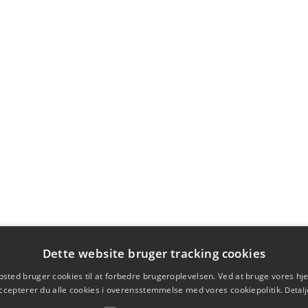
Dette website bruger tracking cookies
sted bruger cookies til at forbedre brugeroplevelsen. Ved at bruge vores 
ccepterer du alle cookies i overensstemmelse med vores cookiepolitik.
Detalj