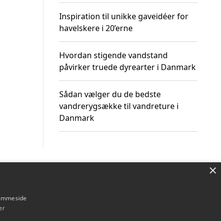
Inspiration til unikke gaveidéer for
havelskere i 20’erne
Hvordan stigende vandstand
påvirker truede dyrearter i Danmark
Sådan vælger du de bedste
vandrerygsække til vandreture i
Danmark
×
Om / kontakt
Blog
Betingelser
hjemmeside
er