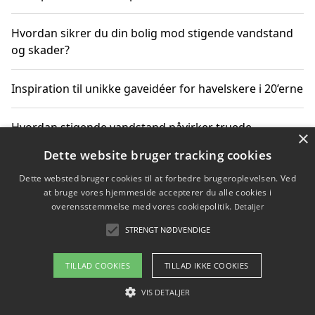
Hvordan sikrer du din bolig mod stigende vandstand
og skader?
Inspiration til unikke gaveidéer for havelskere i 20’erne
Hvordan stigende vandstand påvirker truede
×
dyrearter i Danmark
Dette website bruger tracking cookies
Dette websted bruger cookies til at forbedre brugeroplevelsen. Ved
Sådan vælger du de bedste vandrerygsække til
at bruge vores hjemmeside accepterer du alle cookies i
vandreture i Danmark
overensstemmelse med vores cookiepolitik.
Detaljer
STRENGT NØDVENDIGE
Copyright 2026 - Pilanto Aps
TILLAD COOKIES
TILLAD IKKE COOKIES
Om / kontakt
Blog
Betingelser
VIS DETALJER