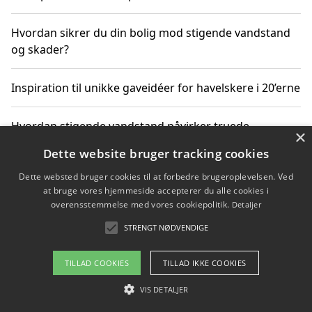
Hvordan sikrer du din bolig mod stigende vandstand
og skader?
Inspiration til unikke gaveidéer for havelskere i 20’erne
Hvordan stigende vandstand påvirker truede
×
dyrearter i Danmark
Dette website bruger tracking cookies
Dette websted bruger cookies til at forbedre brugeroplevelsen. Ved
Sådan vælger du de bedste vandrerygsække til
at bruge vores hjemmeside accepterer du alle cookies i
vandreture i Danmark
overensstemmelse med vores cookiepolitik.
Detaljer
STRENGT NØDVENDIGE
Copyright 2026 - Pilanto Aps
TILLAD COOKIES
TILLAD IKKE COOKIES
Om / kontakt
Blog
Betingelser
VIS DETALJER