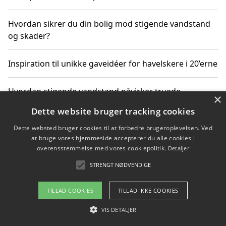
Hvordan sikrer du din bolig mod stigende vandstand
og skader?
Inspiration til unikke gaveidéer for havelskere i 20’erne
Hvordan stigende vandstand påvirker truede
×
dyrearter i Danmark
Dette website bruger tracking cookies
Dette websted bruger cookies til at forbedre brugeroplevelsen. Ved
Sådan vælger du de bedste vandrerygsække til
at bruge vores hjemmeside accepterer du alle cookies i
vandreture i Danmark
overensstemmelse med vores cookiepolitik.
Detaljer
STRENGT NØDVENDIGE
Copyright 2026 - Pilanto Aps
TILLAD COOKIES
TILLAD IKKE COOKIES
Om / kontakt
Blog
Betingelser
VIS DETALJER