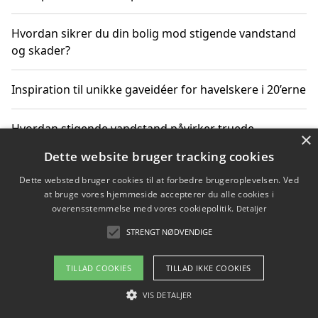
Hvordan sikrer du din bolig mod stigende vandstand
og skader?
Inspiration til unikke gaveidéer for havelskere i 20’erne
Hvordan stigende vandstand påvirker truede
×
dyrearter i Danmark
Dette website bruger tracking cookies
Dette websted bruger cookies til at forbedre brugeroplevelsen. Ved
Sådan vælger du de bedste vandrerygsække til
at bruge vores hjemmeside accepterer du alle cookies i
vandreture i Danmark
overensstemmelse med vores cookiepolitik.
Detaljer
STRENGT NØDVENDIGE
Copyright 2026 - Pilanto Aps
TILLAD COOKIES
TILLAD IKKE COOKIES
Om / kontakt
Blog
Betingelser
VIS DETALJER