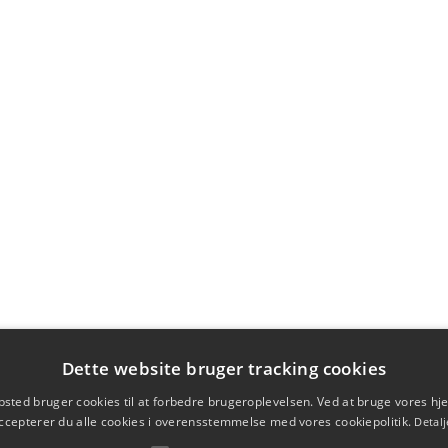
Dette website bruger tracking cookies
sted bruger cookies til at forbedre brugeroplevelsen. Ved at bruge vores 
ccepterer du alle cookies i overensstemmelse med vores cookiepolitik.
Detalj