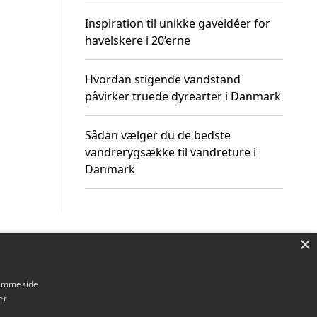
Inspiration til unikke gaveidéer for
havelskere i 20’erne
Hvordan stigende vandstand
påvirker truede dyrearter i Danmark
Sådan vælger du de bedste
vandrerygsække til vandreture i
Danmark
×
Om / kontakt
Blog
Betingelser
hjemmeside
er