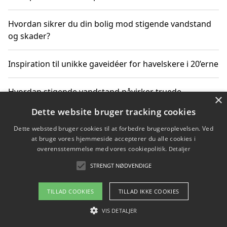
Hvordan sikrer du din bolig mod stigende vandstand
og skader?
Inspiration til unikke gaveidéer for havelskere i 20’erne
Hvordan stigende vandstand påvirker truede
×
dyrearter i Danmark
Dette website bruger tracking cookies
Dette websted bruger cookies til at forbedre brugeroplevelsen. Ved
Sådan vælger du de bedste vandrerygsække til
at bruge vores hjemmeside accepterer du alle cookies i
vandreture i Danmark
overensstemmelse med vores cookiepolitik.
Detaljer
STRENGT NØDVENDIGE
Copyright 2026 - Pilanto Aps
TILLAD COOKIES
TILLAD IKKE COOKIES
Om / kontakt
Blog
Betingelser
VIS DETALJER