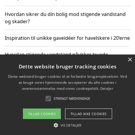
Hvordan sikrer du din bolig mod stigende vandstand
og skader?
Inspiration til unikke gaveidéer for havelskere i 20’erne
Hvordan stigende vandstand påvirker truede
×
dyrearter i Danmark
Dette website bruger tracking cookies
Dette websted bruger cookies til at forbedre brugeroplevelsen. Ved
Sådan vælger du de bedste vandrerygsække til
at bruge vores hjemmeside accepterer du alle cookies i
vandreture i Danmark
overensstemmelse med vores cookiepolitik.
Detaljer
STRENGT NØDVENDIGE
Copyright 2026 - Pilanto Aps
TILLAD COOKIES
TILLAD IKKE COOKIES
Om / kontakt
Blog
Betingelser
VIS DETALJER