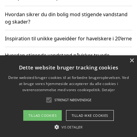
Hvordan sikrer du din bolig mod stigende vandstand
og skader?
Inspiration til unikke gaveidéer for havelskere i 20’erne
Hvordan stigende vandstand påvirker truede
×
dyrearter i Danmark
Dette website bruger tracking cookies
Dette websted bruger cookies til at forbedre brugeroplevelsen. Ved
Sådan vælger du de bedste vandrerygsække til
at bruge vores hjemmeside accepterer du alle cookies i
vandreture i Danmark
overensstemmelse med vores cookiepolitik.
Detaljer
STRENGT NØDVENDIGE
Copyright 2026 - Pilanto Aps
TILLAD COOKIES
TILLAD IKKE COOKIES
Om / kontakt
Blog
Betingelser
VIS DETALJER