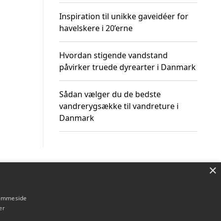
Inspiration til unikke gaveidéer for
havelskere i 20’erne
Hvordan stigende vandstand
påvirker truede dyrearter i Danmark
Sådan vælger du de bedste
vandrerygsække til vandreture i
Danmark
×
Om / kontakt
Blog
Betingelser
hjemmeside
er