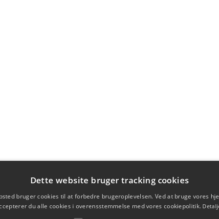
Dette website bruger tracking cookies
sted bruger cookies til at forbedre brugeroplevelsen. Ved at bruge vores 
ccepterer du alle cookies i overensstemmelse med vores cookiepolitik.
Detalj