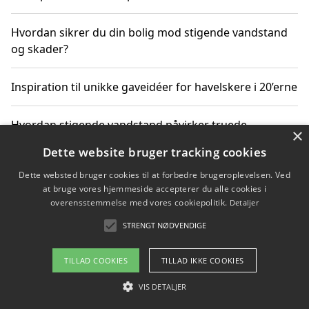
Hvordan sikrer du din bolig mod stigende vandstand
og skader?
Inspiration til unikke gaveidéer for havelskere i 20’erne
Hvordan stigende vandstand påvirker truede
×
dyrearter i Danmark
Dette website bruger tracking cookies
Dette websted bruger cookies til at forbedre brugeroplevelsen. Ved
Sådan vælger du de bedste vandrerygsække til
at bruge vores hjemmeside accepterer du alle cookies i
vandreture i Danmark
overensstemmelse med vores cookiepolitik.
Detaljer
STRENGT NØDVENDIGE
Copyright 2026 - Pilanto Aps
TILLAD COOKIES
TILLAD IKKE COOKIES
Om / kontakt
Blog
Betingelser
VIS DETALJER