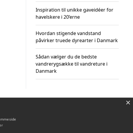
Inspiration til unikke gaveidéer for
havelskere i 20’erne
Hvordan stigende vandstand
påvirker truede dyrearter i Danmark
Sådan vælger du de bedste
vandrerygsække til vandreture i
Danmark
×
Om / kontakt
Blog
Betingelser
hjemmeside
er