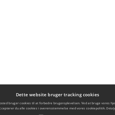
Dette website bruger tracking cookies
sted bruger cookies til at forbedre brugeroplevelsen. Ved at bruge vores 
ccepterer du alle cookies i overensstemmelse med vores cookiepolitik.
Detalj