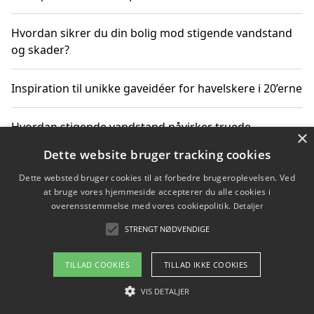
Hvordan sikrer du din bolig mod stigende vandstand
og skader?
Inspiration til unikke gaveidéer for havelskere i 20’erne
Hvordan stigende vandstand påvirker truede
×
dyrearter i Danmark
Dette website bruger tracking cookies
Dette websted bruger cookies til at forbedre brugeroplevelsen. Ved
Sådan vælger du de bedste vandrerygsække til
at bruge vores hjemmeside accepterer du alle cookies i
vandreture i Danmark
overensstemmelse med vores cookiepolitik.
Detaljer
STRENGT NØDVENDIGE
Copyright 2026 - Pilanto Aps
TILLAD COOKIES
TILLAD IKKE COOKIES
Om / kontakt
Blog
Betingelser
VIS DETALJER