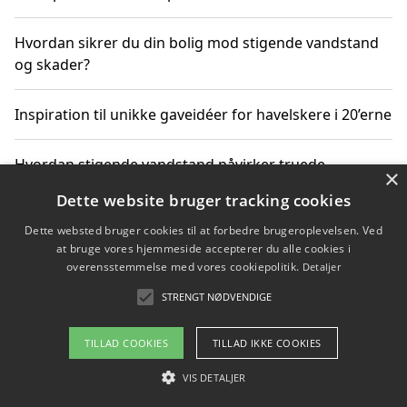
Hvordan sikrer du din bolig mod stigende vandstand
og skader?
Inspiration til unikke gaveidéer for havelskere i 20’erne
Hvordan stigende vandstand påvirker truede
×
dyrearter i Danmark
Dette website bruger tracking cookies
Dette websted bruger cookies til at forbedre brugeroplevelsen. Ved
Sådan vælger du de bedste vandrerygsække til
at bruge vores hjemmeside accepterer du alle cookies i
vandreture i Danmark
overensstemmelse med vores cookiepolitik.
Detaljer
STRENGT NØDVENDIGE
Copyright 2026 - Pilanto Aps
TILLAD COOKIES
TILLAD IKKE COOKIES
Om / kontakt
Blog
Betingelser
VIS DETALJER