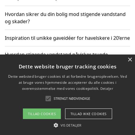
Hvordan sikrer du din bolig mod stigende vandstand
og skader?
Inspiration til unikke gaveidéer for havelskere i 20’erne
Hvordan stigende vandstand påvirker truede
×
dyrearter i Danmark
Dette website bruger tracking cookies
Dette websted bruger cookies til at forbedre brugeroplevelsen. Ved
Sådan vælger du de bedste vandrerygsække til
at bruge vores hjemmeside accepterer du alle cookies i
vandreture i Danmark
overensstemmelse med vores cookiepolitik.
Detaljer
STRENGT NØDVENDIGE
Copyright 2026 - Pilanto Aps
TILLAD COOKIES
TILLAD IKKE COOKIES
Om / kontakt
Blog
Betingelser
VIS DETALJER