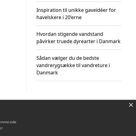
Inspiration til unikke gaveidéer for
havelskere i 20’erne
Hvordan stigende vandstand
påvirker truede dyrearter i Danmark
Sådan vælger du de bedste
vandrerygsække til vandreture i
Danmark
×
Om / kontakt
Blog
Betingelser
hjemmeside
er