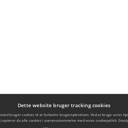
Dette website bruger tracking cookies
sted bruger cookies til at forbedre brugeroplevelsen. Ved at bruge vores 
ccepterer du alle cookies i overensstemmelse med vores cookiepolitik.
Detalj