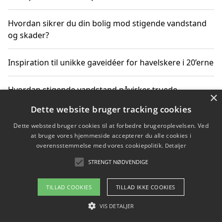
Hvordan sikrer du din bolig mod stigende vandstand
og skader?
Inspiration til unikke gaveidéer for havelskere i 20’erne
Hvordan stigende vandstand påvirker truede
×
dyrearter i Danmark
Dette website bruger tracking cookies
Dette websted bruger cookies til at forbedre brugeroplevelsen. Ved
Sådan vælger du de bedste vandrerygsække til
at bruge vores hjemmeside accepterer du alle cookies i
vandreture i Danmark
overensstemmelse med vores cookiepolitik.
Detaljer
STRENGT NØDVENDIGE
Copyright 2026 - Pilanto Aps
TILLAD COOKIES
TILLAD IKKE COOKIES
Om / kontakt
Blog
Betingelser
VIS DETALJER