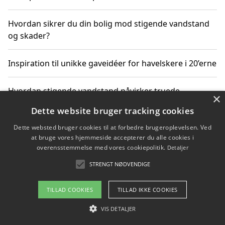
Hvordan sikrer du din bolig mod stigende vandstand
og skader?
Inspiration til unikke gaveidéer for havelskere i 20’erne
Hvordan stigende vandstand påvirker truede
×
dyrearter i Danmark
Dette website bruger tracking cookies
Dette websted bruger cookies til at forbedre brugeroplevelsen. Ved
Sådan vælger du de bedste vandrerygsække til
at bruge vores hjemmeside accepterer du alle cookies i
vandreture i Danmark
overensstemmelse med vores cookiepolitik.
Detaljer
STRENGT NØDVENDIGE
Copyright 2026 - Pilanto Aps
TILLAD COOKIES
TILLAD IKKE COOKIES
Om / kontakt
Blog
Betingelser
VIS DETALJER