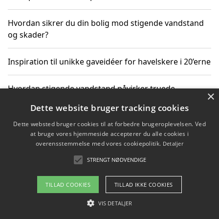
Hvordan sikrer du din bolig mod stigende vandstand
og skader?
Inspiration til unikke gaveidéer for havelskere i 20’erne
Hvordan stigende vandstand påvirker truede
×
dyrearter i Danmark
Dette website bruger tracking cookies
Dette websted bruger cookies til at forbedre brugeroplevelsen. Ved
Sådan vælger du de bedste vandrerygsække til
at bruge vores hjemmeside accepterer du alle cookies i
vandreture i Danmark
overensstemmelse med vores cookiepolitik.
Detaljer
STRENGT NØDVENDIGE
Copyright 2026 - Pilanto Aps
TILLAD COOKIES
TILLAD IKKE COOKIES
Om / kontakt
Blog
Betingelser
VIS DETALJER