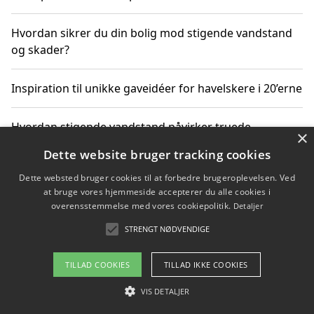
Hvordan sikrer du din bolig mod stigende vandstand
og skader?
Inspiration til unikke gaveidéer for havelskere i 20’erne
Hvordan stigende vandstand påvirker truede
×
dyrearter i Danmark
Dette website bruger tracking cookies
Dette websted bruger cookies til at forbedre brugeroplevelsen. Ved
Sådan vælger du de bedste vandrerygsække til
at bruge vores hjemmeside accepterer du alle cookies i
vandreture i Danmark
overensstemmelse med vores cookiepolitik.
Detaljer
STRENGT NØDVENDIGE
Copyright 2026 - Pilanto Aps
TILLAD COOKIES
TILLAD IKKE COOKIES
Om / kontakt
Blog
Betingelser
VIS DETALJER