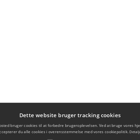
Dette website bruger tracking cookies
sted bruger cookies til at forbedre brugeroplevelsen. Ved at bruge vores 
ccepterer du alle cookies i overensstemmelse med vores cookiepolitik.
Detalj