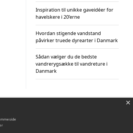
Inspiration til unikke gaveidéer for
havelskere i 20’erne
Hvordan stigende vandstand
påvirker truede dyrearter i Danmark
Sådan vælger du de bedste
vandrerygsække til vandreture i
Danmark
×
Om / kontakt
Blog
Betingelser
hjemmeside
er