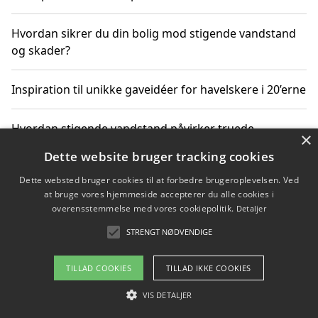
Hvordan sikrer du din bolig mod stigende vandstand
og skader?
Inspiration til unikke gaveidéer for havelskere i 20’erne
Hvordan stigende vandstand påvirker truede
×
dyrearter i Danmark
Dette website bruger tracking cookies
Dette websted bruger cookies til at forbedre brugeroplevelsen. Ved
Sådan vælger du de bedste vandrerygsække til
at bruge vores hjemmeside accepterer du alle cookies i
vandreture i Danmark
overensstemmelse med vores cookiepolitik.
Detaljer
STRENGT NØDVENDIGE
Copyright 2026 - Pilanto Aps
TILLAD COOKIES
TILLAD IKKE COOKIES
Om / kontakt
Blog
Betingelser
VIS DETALJER