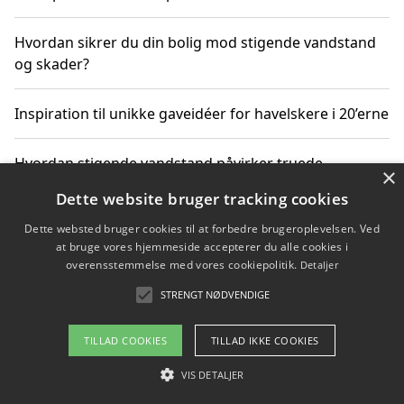
Hvordan sikrer du din bolig mod stigende vandstand
og skader?
Inspiration til unikke gaveidéer for havelskere i 20’erne
Hvordan stigende vandstand påvirker truede
×
dyrearter i Danmark
Dette website bruger tracking cookies
Dette websted bruger cookies til at forbedre brugeroplevelsen. Ved
Sådan vælger du de bedste vandrerygsække til
at bruge vores hjemmeside accepterer du alle cookies i
vandreture i Danmark
overensstemmelse med vores cookiepolitik.
Detaljer
STRENGT NØDVENDIGE
Copyright 2026 - Pilanto Aps
TILLAD COOKIES
TILLAD IKKE COOKIES
Om / kontakt
Blog
Betingelser
VIS DETALJER