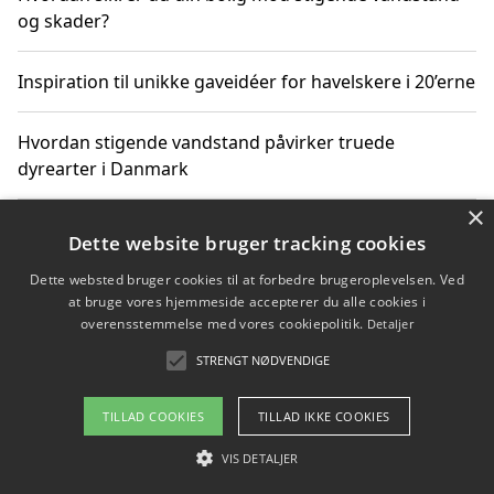
og skader?
Inspiration til unikke gaveidéer for havelskere i 20’erne
Hvordan stigende vandstand påvirker truede
dyrearter i Danmark
×
Sådan vælger du de bedste vandrerygsække til
Dette website bruger tracking cookies
vandreture i Danmark
Dette websted bruger cookies til at forbedre brugeroplevelsen. Ved
at bruge vores hjemmeside accepterer du alle cookies i
overensstemmelse med vores cookiepolitik.
Detaljer
Copyright 2026 - Pilanto Aps
STRENGT NØDVENDIGE
Om / kontakt
Blog
Betingelser
TILLAD COOKIES
TILLAD IKKE COOKIES
VIS DETALJER