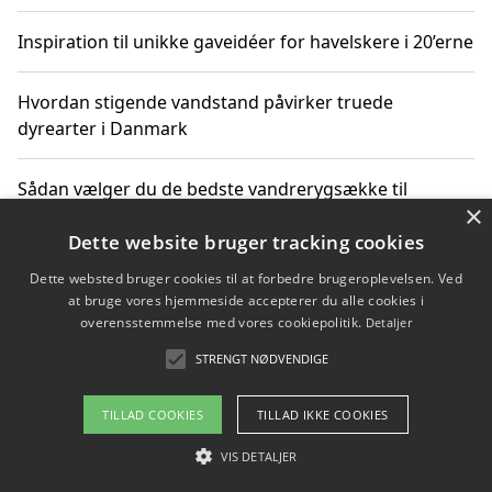
Inspiration til unikke gaveidéer for havelskere i 20’erne
Hvordan stigende vandstand påvirker truede
dyrearter i Danmark
Sådan vælger du de bedste vandrerygsække til
×
vandreture i Danmark
Dette website bruger tracking cookies
Dette websted bruger cookies til at forbedre brugeroplevelsen. Ved
at bruge vores hjemmeside accepterer du alle cookies i
Copyright 2026 - Pilanto Aps
overensstemmelse med vores cookiepolitik.
Detaljer
Om / kontakt
Blog
Betingelser
STRENGT NØDVENDIGE
TILLAD COOKIES
TILLAD IKKE COOKIES
VIS DETALJER