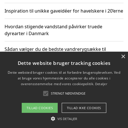
Inspiration til unikke gaveidéer for havelskere i 20’erne
Hvordan stigende vandstand påvirker truede
dyrearter i Danmark
Sådan vælger du de bedste vandrerygsække til
×
vandreture i Danmark
Dette website bruger tracking cookies
Dette websted bruger cookies til at forbedre brugeroplevelsen. Ved
at bruge vores hjemmeside accepterer du alle cookies i
Copyright 2026 - Pilanto Aps
overensstemmelse med vores cookiepolitik.
Detaljer
Om / kontakt
Blog
Betingelser
STRENGT NØDVENDIGE
TILLAD COOKIES
TILLAD IKKE COOKIES
VIS DETALJER