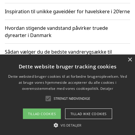
Inspiration til unikke gaveidéer for havelskere i 20’erne
Hvordan stigende vandstand påvirker truede
dyrearter i Danmark
Sådan vælger du de bedste vandrerygsække til
×
vandreture i Danmark
Dette website bruger tracking cookies
Dette websted bruger cookies til at forbedre brugeroplevelsen. Ved
at bruge vores hjemmeside accepterer du alle cookies i
Copyright 2026 - Pilanto Aps
overensstemmelse med vores cookiepolitik.
Detaljer
Om / kontakt
Blog
Betingelser
STRENGT NØDVENDIGE
TILLAD COOKIES
TILLAD IKKE COOKIES
VIS DETALJER