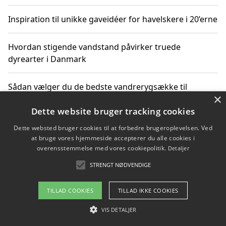
Inspiration til unikke gaveidéer for havelskere i 20’erne
Hvordan stigende vandstand påvirker truede
dyrearter i Danmark
Sådan vælger du de bedste vandrerygsække til
×
vandreture i Danmark
Dette website bruger tracking cookies
Dette websted bruger cookies til at forbedre brugeroplevelsen. Ved
at bruge vores hjemmeside accepterer du alle cookies i
Copyright 2026 - Pilanto Aps
overensstemmelse med vores cookiepolitik.
Detaljer
Om / kontakt
Blog
Betingelser
STRENGT NØDVENDIGE
TILLAD COOKIES
TILLAD IKKE COOKIES
VIS DETALJER