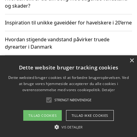
og skader?
Inspiration til unikke gaveidéer for havelskere i 20’erne
Hvordan stigende vandstand påvirker truede
dyrearter i Danmark
×
Sådan vælger du de bedste vandrerygsække til
Dette website bruger tracking cookies
vandreture i Danmark
Dette websted bruger cookies til at forbedre brugeroplevelsen. Ved
at bruge vores hjemmeside accepterer du alle cookies i
overensstemmelse med vores cookiepolitik.
Detaljer
Copyright 2026 - Pilanto Aps
STRENGT NØDVENDIGE
Om / kontakt
Blog
Betingelser
TILLAD COOKIES
TILLAD IKKE COOKIES
VIS DETALJER