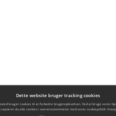
Dette website bruger tracking cookies
sted bruger cookies til at forbedre brugeroplevelsen. Ved at bruge vores 
ccepterer du alle cookies i overensstemmelse med vores cookiepolitik.
Detalj