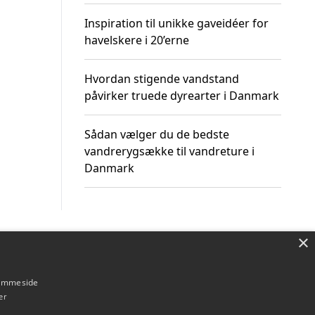
Inspiration til unikke gaveidéer for
havelskere i 20’erne
Hvordan stigende vandstand
påvirker truede dyrearter i Danmark
Sådan vælger du de bedste
vandrerygsække til vandreture i
Danmark
×
Om / kontakt
Blog
Betingelser
hjemmeside
er