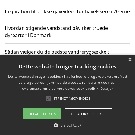
Inspiration til unikke gaveidéer for havelskere i 20’erne
Hvordan stigende vandstand påvirker truede
dyrearter i Danmark
Sådan vælger du de bedste vandrerygsække til
×
vandreture i Danmark
Dette website bruger tracking cookies
Dette websted bruger cookies til at forbedre brugeroplevelsen. Ved
at bruge vores hjemmeside accepterer du alle cookies i
Copyright 2026 - Pilanto Aps
overensstemmelse med vores cookiepolitik.
Detaljer
Om / kontakt
Blog
Betingelser
STRENGT NØDVENDIGE
TILLAD COOKIES
TILLAD IKKE COOKIES
VIS DETALJER