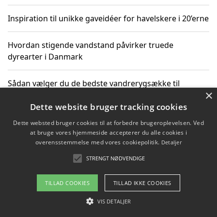
Inspiration til unikke gaveidéer for havelskere i 20’erne
Hvordan stigende vandstand påvirker truede
dyrearter i Danmark
Sådan vælger du de bedste vandrerygsække til
×
vandreture i Danmark
Dette website bruger tracking cookies
Dette websted bruger cookies til at forbedre brugeroplevelsen. Ved
at bruge vores hjemmeside accepterer du alle cookies i
Copyright 2026 - Pilanto Aps
overensstemmelse med vores cookiepolitik.
Detaljer
Om / kontakt
Blog
Betingelser
STRENGT NØDVENDIGE
TILLAD COOKIES
TILLAD IKKE COOKIES
VIS DETALJER