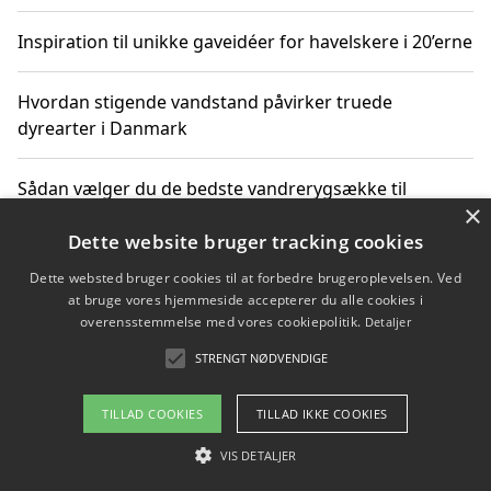
Inspiration til unikke gaveidéer for havelskere i 20’erne
Hvordan stigende vandstand påvirker truede
dyrearter i Danmark
Sådan vælger du de bedste vandrerygsække til
×
vandreture i Danmark
Dette website bruger tracking cookies
Dette websted bruger cookies til at forbedre brugeroplevelsen. Ved
at bruge vores hjemmeside accepterer du alle cookies i
Copyright 2026 - Pilanto Aps
overensstemmelse med vores cookiepolitik.
Detaljer
Om / kontakt
Blog
Betingelser
STRENGT NØDVENDIGE
TILLAD COOKIES
TILLAD IKKE COOKIES
VIS DETALJER