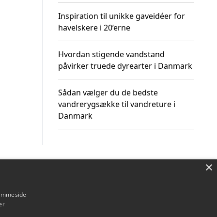
Inspiration til unikke gaveidéer for
havelskere i 20’erne
Hvordan stigende vandstand
påvirker truede dyrearter i Danmark
Sådan vælger du de bedste
vandrerygsække til vandreture i
Danmark
×
Om / kontakt
Blog
Betingelser
hjemmeside
er