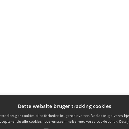
Dette website bruger tracking cookies
sted bruger cookies til at forbedre brugeroplevelsen. Ved at bruge vores 
ccepterer du alle cookies i overensstemmelse med vores cookiepolitik.
Detalj