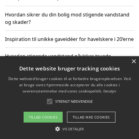
Hvordan sikrer du din bolig mod stigende vandstand
og skader?
Inspiration til unikke gaveidéer for havelskere i 20’erne
Hvordan stigende vandstand påvirker truede
×
dyrearter i Danmark
Dette website bruger tracking cookies
Dette websted bruger cookies til at forbedre brugeroplevelsen. Ved
Sådan vælger du de bedste vandrerygsække til
at bruge vores hjemmeside accepterer du alle cookies i
vandreture i Danmark
overensstemmelse med vores cookiepolitik.
Detaljer
STRENGT NØDVENDIGE
Copyright 2026 - Pilanto Aps
TILLAD COOKIES
TILLAD IKKE COOKIES
Om / kontakt
Blog
Betingelser
VIS DETALJER