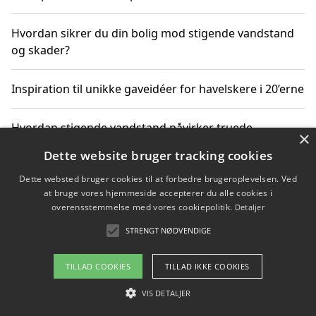
Hvordan sikrer du din bolig mod stigende vandstand
og skader?
Inspiration til unikke gaveidéer for havelskere i 20’erne
Hvordan stigende vandstand påvirker truede
×
dyrearter i Danmark
Dette website bruger tracking cookies
Dette websted bruger cookies til at forbedre brugeroplevelsen. Ved
Sådan vælger du de bedste vandrerygsække til
at bruge vores hjemmeside accepterer du alle cookies i
vandreture i Danmark
overensstemmelse med vores cookiepolitik.
Detaljer
STRENGT NØDVENDIGE
Copyright 2026 - Pilanto Aps
TILLAD COOKIES
TILLAD IKKE COOKIES
Om / kontakt
Blog
Betingelser
VIS DETALJER