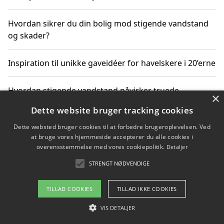
Hvordan sikrer du din bolig mod stigende vandstand
og skader?
Inspiration til unikke gaveidéer for havelskere i 20’erne
Hvordan stigende vandstand påvirker truede
×
dyrearter i Danmark
Dette website bruger tracking cookies
Dette websted bruger cookies til at forbedre brugeroplevelsen. Ved
Sådan vælger du de bedste vandrerygsække til
at bruge vores hjemmeside accepterer du alle cookies i
vandreture i Danmark
overensstemmelse med vores cookiepolitik.
Detaljer
STRENGT NØDVENDIGE
Copyright 2026 - Pilanto Aps
TILLAD COOKIES
TILLAD IKKE COOKIES
Om / kontakt
Blog
Betingelser
VIS DETALJER