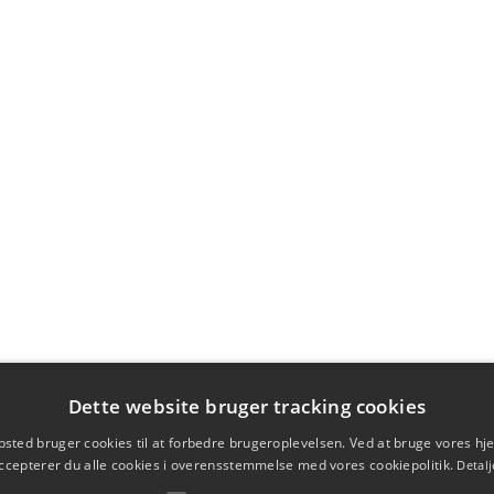
Dette website bruger tracking cookies
sted bruger cookies til at forbedre brugeroplevelsen. Ved at bruge vores 
ccepterer du alle cookies i overensstemmelse med vores cookiepolitik.
Detalj