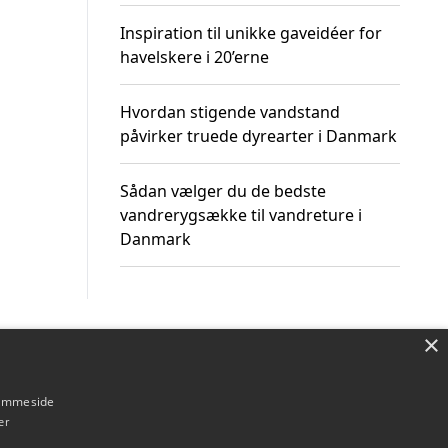
Inspiration til unikke gaveidéer for
havelskere i 20’erne
Hvordan stigende vandstand
påvirker truede dyrearter i Danmark
Sådan vælger du de bedste
vandrerygsække til vandreture i
Danmark
×
Om / kontakt
Blog
Betingelser
hjemmeside
er