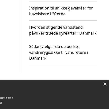
Inspiration til unikke gaveidéer for
havelskere i 20’erne
Hvordan stigende vandstand
påvirker truede dyrearter i Danmark
Sådan vælger du de bedste
vandrerygsække til vandreture i
Danmark
×
Om / kontakt
Blog
Betingelser
hjemmeside
er