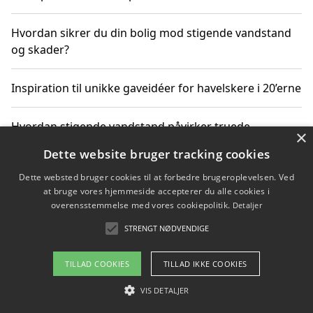
Hvordan sikrer du din bolig mod stigende vandstand
og skader?
Inspiration til unikke gaveidéer for havelskere i 20’erne
Hvordan stigende vandstand påvirker truede
×
dyrearter i Danmark
Dette website bruger tracking cookies
Dette websted bruger cookies til at forbedre brugeroplevelsen. Ved
Sådan vælger du de bedste vandrerygsække til
at bruge vores hjemmeside accepterer du alle cookies i
vandreture i Danmark
overensstemmelse med vores cookiepolitik.
Detaljer
STRENGT NØDVENDIGE
Copyright 2026 - Pilanto Aps
TILLAD COOKIES
TILLAD IKKE COOKIES
Om / kontakt
Blog
Betingelser
VIS DETALJER