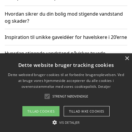
Hvordan sikrer du din bolig mod stigende vandstand
og skader?
Inspiration til unikke gaveidéer for havelskere i 20’erne
Hvordan stigende vandstand påvirker truede
×
dyrearter i Danmark
Dette website bruger tracking cookies
Dette websted bruger cookies til at forbedre brugeroplevelsen. Ved
Sådan vælger du de bedste vandrerygsække til
at bruge vores hjemmeside accepterer du alle cookies i
vandreture i Danmark
overensstemmelse med vores cookiepolitik.
Detaljer
STRENGT NØDVENDIGE
Copyright 2026 - Pilanto Aps
TILLAD COOKIES
TILLAD IKKE COOKIES
Om / kontakt
Blog
Betingelser
VIS DETALJER