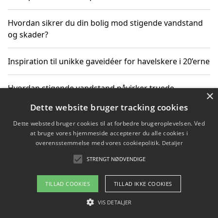
Hvordan sikrer du din bolig mod stigende vandstand
og skader?
Inspiration til unikke gaveidéer for havelskere i 20’erne
Hvordan stigende vandstand påvirker truede
×
dyrearter i Danmark
Dette website bruger tracking cookies
Dette websted bruger cookies til at forbedre brugeroplevelsen. Ved
Sådan vælger du de bedste vandrerygsække til
at bruge vores hjemmeside accepterer du alle cookies i
vandreture i Danmark
overensstemmelse med vores cookiepolitik.
Detaljer
STRENGT NØDVENDIGE
Copyright 2026 - Pilanto Aps
TILLAD COOKIES
TILLAD IKKE COOKIES
Om / kontakt
Blog
Betingelser
VIS DETALJER