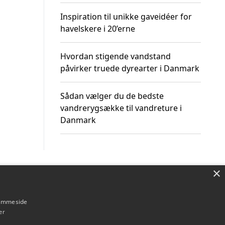
Inspiration til unikke gaveidéer for
havelskere i 20’erne
Hvordan stigende vandstand
påvirker truede dyrearter i Danmark
Sådan vælger du de bedste
vandrerygsække til vandreture i
Danmark
×
Om / kontakt
Blog
Betingelser
hjemmeside
er