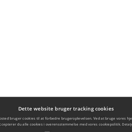
Dette website bruger tracking cookies
sted bruger cookies til at forbedre brugeroplevelsen. Ved at bruge vores 
ccepterer du alle cookies i overensstemmelse med vores cookiepolitik.
Detalj