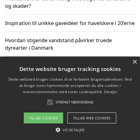
og skader?
Inspiration til unikke gaveidéer for havelskere i 20’erne
Hvordan stigende vandstand påvirker truede
dyrearter i Danmark
×
Sådan vælger du de bedste vandrerygsække til
Dette website bruger tracking cookies
vandreture i Danmark
Dette websted bruger cookies til at forbedre brugeroplevelsen. Ved
at bruge vores hjemmeside accepterer du alle cookies i
overensstemmelse med vores cookiepolitik.
Detaljer
Copyright 2026 - Pilanto Aps
STRENGT NØDVENDIGE
Om / kontakt
Blog
Betingelser
TILLAD COOKIES
TILLAD IKKE COOKIES
VIS DETALJER