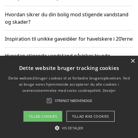
Hvordan sikrer du din bolig mod stigende vandstand
og skader?
Inspiration til unikke gaveidéer for havelskere i 20’erne
Hvordan stigende vandstand påvirker truede
×
dyrearter i Danmark
Dette website bruger tracking cookies
Dette websted bruger cookies til at forbedre brugeroplevelsen. Ved
Sådan vælger du de bedste vandrerygsække til
at bruge vores hjemmeside accepterer du alle cookies i
vandreture i Danmark
overensstemmelse med vores cookiepolitik.
Detaljer
STRENGT NØDVENDIGE
Copyright 2026 - Pilanto Aps
TILLAD COOKIES
TILLAD IKKE COOKIES
Om / kontakt
Blog
Betingelser
VIS DETALJER