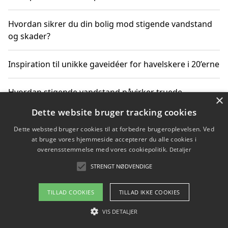
Hvordan sikrer du din bolig mod stigende vandstand
og skader?
Inspiration til unikke gaveidéer for havelskere i 20’erne
Hvordan stigende vandstand påvirker truede
×
dyrearter i Danmark
Dette website bruger tracking cookies
Dette websted bruger cookies til at forbedre brugeroplevelsen. Ved
Sådan vælger du de bedste vandrerygsække til
at bruge vores hjemmeside accepterer du alle cookies i
vandreture i Danmark
overensstemmelse med vores cookiepolitik.
Detaljer
STRENGT NØDVENDIGE
Copyright 2026 - Pilanto Aps
TILLAD COOKIES
TILLAD IKKE COOKIES
Om / kontakt
Blog
Betingelser
VIS DETALJER