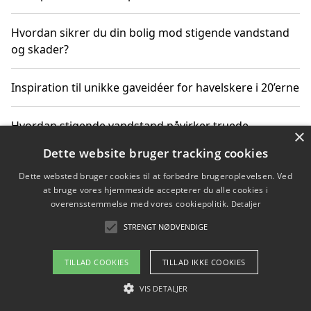
Hvordan sikrer du din bolig mod stigende vandstand
og skader?
Inspiration til unikke gaveidéer for havelskere i 20’erne
Hvordan stigende vandstand påvirker truede
×
dyrearter i Danmark
Dette website bruger tracking cookies
Dette websted bruger cookies til at forbedre brugeroplevelsen. Ved
Sådan vælger du de bedste vandrerygsække til
at bruge vores hjemmeside accepterer du alle cookies i
vandreture i Danmark
overensstemmelse med vores cookiepolitik.
Detaljer
STRENGT NØDVENDIGE
Copyright 2026 - Pilanto Aps
TILLAD COOKIES
TILLAD IKKE COOKIES
Om / kontakt
Blog
Betingelser
VIS DETALJER