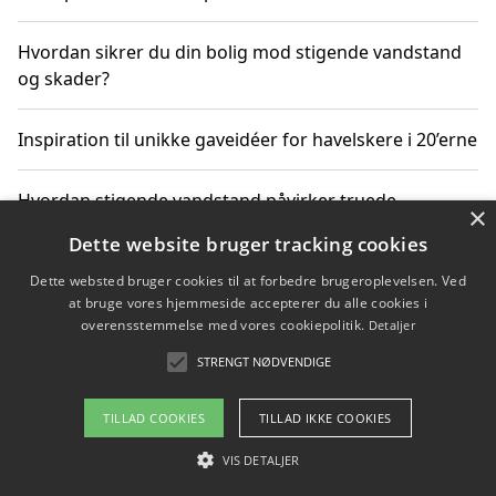
Hvordan sikrer du din bolig mod stigende vandstand
og skader?
Inspiration til unikke gaveidéer for havelskere i 20’erne
Hvordan stigende vandstand påvirker truede
×
dyrearter i Danmark
Dette website bruger tracking cookies
Dette websted bruger cookies til at forbedre brugeroplevelsen. Ved
Sådan vælger du de bedste vandrerygsække til
at bruge vores hjemmeside accepterer du alle cookies i
vandreture i Danmark
overensstemmelse med vores cookiepolitik.
Detaljer
STRENGT NØDVENDIGE
Copyright 2026 - Pilanto Aps
TILLAD COOKIES
TILLAD IKKE COOKIES
Om / kontakt
Blog
Betingelser
VIS DETALJER